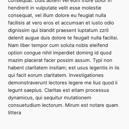
consequat. Duis autem vel eum iriure dolor in
hendrerit in vulputate velit esse molestie
consequat, vel illum dolore eu feugiat nulla
facilisis at vero eros et accumsan et iusto odio
dignissim qui blandit praesent luptatum zzril
delenit augue duis dolore te feugait nulla facilisi.
Nam liber tempor cum soluta nobis eleifend
option congue nihil imperdiet doming id quod
mazim placerat facer possim assum. Typi non
habent claritatem insitam; est usus legentis in iis
qui facit eorum claritatem. Investigationes
demonstraverunt lectores legere me lius quod ii
legunt saepius. Claritas est etiam processus
dynamicus, qui sequitur mutationem
consuetudium lectorum. Mirum est notare quam
littera