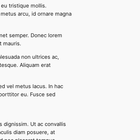
u tristique mollis.
t metus arcu, id ornare magna
it amet semper. Donec lorem
t mauris.
lesuada non ultrices ac,
ntesque. Aliquam erat
ed vel metus lacus. In hac
porttitor eu. Fusce sed
 dignissim. Ut ac convallis
aculis diam posuere, at