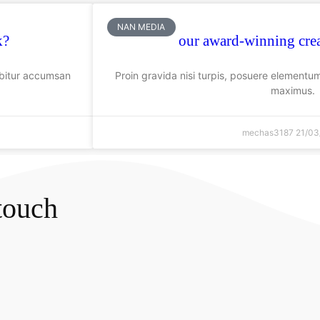
NAN MEDIA
k?
our award-winning cre
abitur accumsan
Proin gravida nisi turpis, posuere elementu
maximus.
mechas3187
21/03
 touch