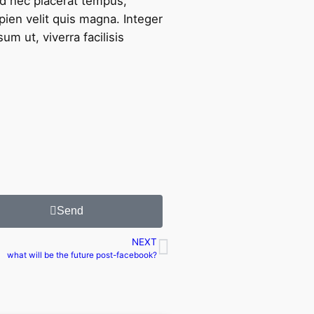
nd nec placerat tempus,
pien velit quis magna. Integer
m ut, viverra facilisis
Send
NEXT
what will be the future post-facebook?