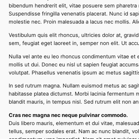
bibendum hendrerit elit, vitae posuere sem pharetra n
Suspendisse fringilla venenatis placerat. Nunc id s
molestie nec. Proin malesuada a lacus nec mollis. Al
Vestibulum quis elit rhoncus, ultricies dolor at, gravi
sem, feugiat eget laoreet in, semper non elit. Ut ac
Nulla vel ante eu leo rhoncus condimentum vitae et e
mollis ut dui. Donec eu nisl ut sapien feugiat accums
volutpat. Phasellus venenatis ipsum ac metus sagitt
In sed rutrum magna. Nullam euismod metus ac sagitti
habitasse platea dictumst. Morbi lacinia fermentum mi
blandit mauris, in tempus nisl. Sed rutrum elit non a
Cras nec magna nec neque pulvinar commodo.
Duis libero mauris, elementum et dui vitae, malesuad
tellus, semper sodales erat. Nam ac nunc blandit, vol