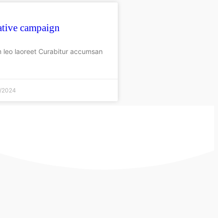
ative campaign
m leo laoreet Curabitur accumsan
/2024