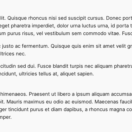
lit. Quisque rhoncus nisi sed suscipit cursus. Donec por
et pharetra imperdiet, dolor urna luctus urna, id porta te
rutrum purus risus, vel vestibulum sem commodo vitae. Fus
 justo ac fermentum. Quisque quis enim sit amet velit gr
trices nec.
icitudin sed dui. Fusce blandit turpis nec aliquam pharet
dunt, ultricies tellus at, aliquet sapien.
os himenaeos. Praesent ut libero a ipsum aliquam accumsa
cipit. Mauris maximus eu odio ac euismod. Maecenas fauc
eger tincidunt purus et diam dapibus, a rhoncus magna con
emper.