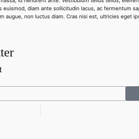
ssa, id hendrerit ante. Vestibulum tellus tellus, eleife
tis euismod, diam ante sollicitudin lacus, ac fermentum sa
augue, non luctus diam. Cras nisi est, ultricies eget ipsu
ter
t