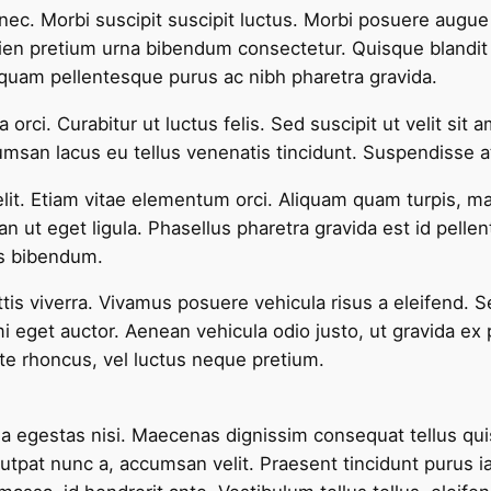
ec. Morbi suscipit suscipit luctus. Morbi posuere augue e
apien pretium urna bibendum consectetur. Quisque blandi
iquam pellentesque purus ac nibh pharetra gravida.
da orci. Curabitur ut luctus felis. Sed suscipit ut velit s
cumsan lacus eu tellus venenatis tincidunt. Suspendisse a
lit. Etiam vitae elementum orci. Aliquam quam turpis, ma
an ut eget ligula. Phasellus pharetra gravida est id pelle
is bibendum.
s viverra. Vivamus posuere vehicula risus a eleifend. S
 eget auctor. Aenean vehicula odio justo, ut gravida ex 
nte rhoncus, vel luctus neque pretium.
a egestas nisi. Maecenas dignissim consequat tellus quis
utpat nunc a, accumsan velit. Praesent tincidunt purus i