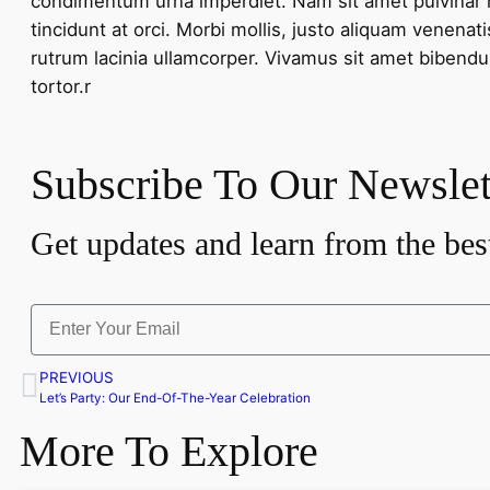
condimentum urna imperdiet. Nam sit amet pulvinar ma
tincidunt at orci. Morbi mollis, justo aliquam venena
rutrum lacinia ullamcorper. Vivamus sit amet bibendum 
tortor.r
Subscribe To Our Newslet
Get updates and learn from the bes
PREVIOUS
Let’s Party: Our End-Of-The-Year Celebration
More To Explore