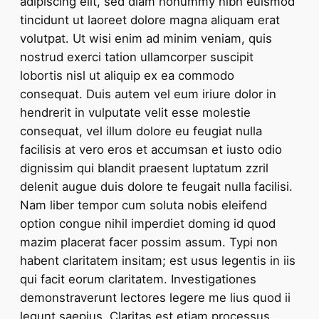
adipiscing elit, sed diam nonummy nibh euismod
tincidunt ut laoreet dolore magna aliquam erat
volutpat. Ut wisi enim ad minim veniam, quis
nostrud exerci tation ullamcorper suscipit
lobortis nisl ut aliquip ex ea commodo
consequat. Duis autem vel eum iriure dolor in
hendrerit in vulputate velit esse molestie
consequat, vel illum dolore eu feugiat nulla
facilisis at vero eros et accumsan et iusto odio
dignissim qui blandit praesent luptatum zzril
delenit augue duis dolore te feugait nulla facilisi.
Nam liber tempor cum soluta nobis eleifend
option congue nihil imperdiet doming id quod
mazim placerat facer possim assum. Typi non
habent claritatem insitam; est usus legentis in iis
qui facit eorum claritatem. Investigationes
demonstraverunt lectores legere me lius quod ii
legunt saepius. Claritas est etiam processus