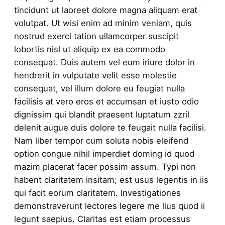
tincidunt ut laoreet dolore magna aliquam erat
volutpat. Ut wisi enim ad minim veniam, quis
nostrud exerci tation ullamcorper suscipit
lobortis nisl ut aliquip ex ea commodo
consequat. Duis autem vel eum iriure dolor in
hendrerit in vulputate velit esse molestie
consequat, vel illum dolore eu feugiat nulla
facilisis at vero eros et accumsan et iusto odio
dignissim qui blandit praesent luptatum zzril
delenit augue duis dolore te feugait nulla facilisi.
Nam liber tempor cum soluta nobis eleifend
option congue nihil imperdiet doming id quod
mazim placerat facer possim assum. Typi non
habent claritatem insitam; est usus legentis in iis
qui facit eorum claritatem. Investigationes
demonstraverunt lectores legere me lius quod ii
legunt saepius. Claritas est etiam processus