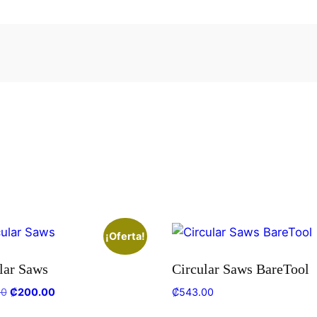
¡Oferta!
lar Saws
Circular Saws BareTool
00
₡
200.00
₡
543.00