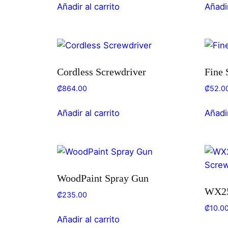
Añadir al carrito
Añadir
Cordless Screwdriver
Fine 
₡
864.00
₡
52.0
Añadir al carrito
Añadir
WoodPaint Spray Gun
WX25
₡
235.00
₡
10.0
Añadir al carrito