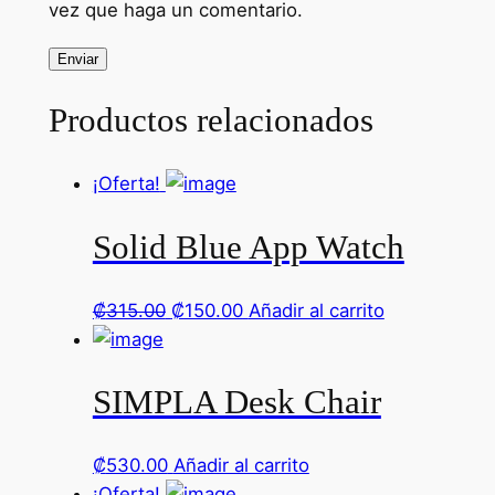
vez que haga un comentario.
Productos relacionados
¡Oferta!
Solid Blue App Watch
El
El
₡
315.00
₡
150.00
Añadir al carrito
precio
precio
original
actual
SIMPLA Desk Chair
era:
es:
.
.
₡315.00
₡150.00
₡
530.00
Añadir al carrito
¡Oferta!