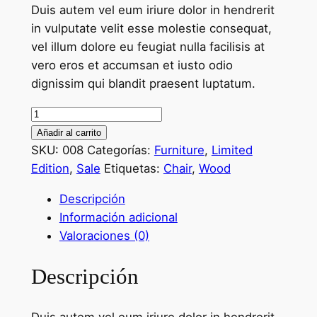
Duis autem vel eum iriure dolor in hendrerit
original
actual
in vulputate velit esse molestie consequat,
era:
es:
vel illum dolore eu feugiat nulla facilisis at
.
.
vero eros et accumsan et iusto odio
₡230.00
₡180.00
dignissim qui blandit praesent luptatum.
Art
Desk
Añadir al carrito
Wood
SKU:
008
Categorías:
Furniture
,
Limited
Chair
Edition
,
Sale
Etiquetas:
Chair
,
Wood
cantidad
Descripción
Información adicional
Valoraciones (0)
Descripción
Duis autem vel eum iriure dolor in hendrerit