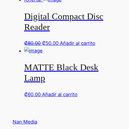
Digital Compact Disc
Reader
El
El
₡
80.00
₡
50.00
Añadir al carrito
precio
precio
original
actual
MATTE Black Desk
era:
es:
.
.
Lamp
₡80.00
₡50.00
₡
60.00
Añadir al carrito
Nan Media