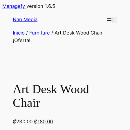
Saltar
Managefy
version 1.6.5
al
Nan Media
contenido
Inicio
/
Furniture
/ Art Desk Wood Chair
¡Oferta!
Art Desk Wood
Chair
El
El
₡
230.00
₡
180.00
precio
precio