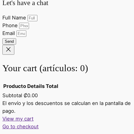
Let's have a chat
Full Name
Phone
Email
Send
Your cart
(artículos: 0)
Producto
Details
Total
Subtotal
₡0.00
Productos
El envío y los descuentos se calculan en la pantalla de
pago.
del
View my cart
carrito
Go to checkout